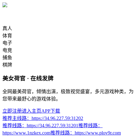
真人
体育
电子
电竞
捕鱼
棋牌
美女荷官 · 在线发牌
全网最美荷官，倾情出演，极致视觉盛宴，多元游戏种类，为
您带来最舒心的游戏体验。
立即注册
进入主页
APP下载
推荐主线路：
https://34.96.227.59:31202
推荐线路：
https://34.96.227.59:31201
推荐线路：
https://www.1nzkex.com
推荐线路：
https://www.plov9r.com