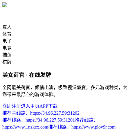
真人
体育
电子
电竞
捕鱼
棋牌
美女荷官 · 在线发牌
全网最美荷官，倾情出演，极致视觉盛宴，多元游戏种类，为
您带来最舒心的游戏体验。
立即注册
进入主页
APP下载
推荐主线路：
https://34.96.227.59:31202
推荐线路：
https://34.96.227.59:31201
推荐线路：
https://www.1nzkex.com
推荐线路：
https://www.plov9r.com