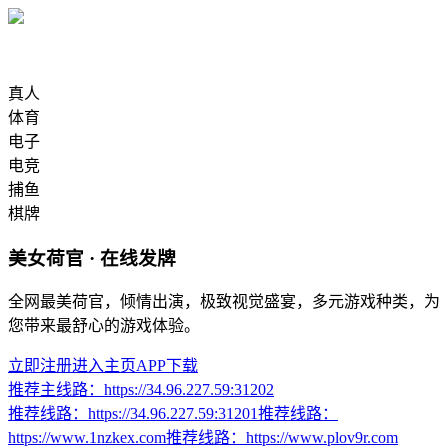
真人
体育
电子
电竞
捕鱼
棋牌
美女荷官 · 在线发牌
全网最美荷官，倾情出演，极致视觉盛宴，多元游戏种类，为
您带来最舒心的游戏体验。
立即注册
进入主页
APP下载
推荐主线路：
https://34.96.227.59:31202
推荐线路：
https://34.96.227.59:31201
推荐线路：
https://www.1nzkex.com
推荐线路：
https://www.plov9r.com