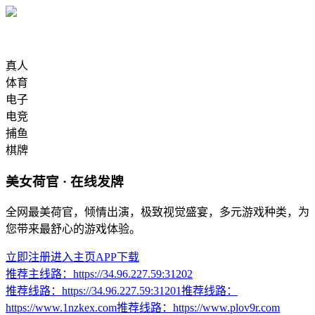
真人
体育
电子
电竞
捕鱼
棋牌
美女荷官 · 在线发牌
全网最美荷官，倾情出演，极致视觉盛宴，多元游戏种类，为
您带来最舒心的游戏体验。
立即注册
进入主页
APP下载
推荐主线路：
https://34.96.227.59:31202
推荐线路：
https://34.96.227.59:31201
推荐线路：
https://www.1nzkex.com
推荐线路：
https://www.plov9r.com