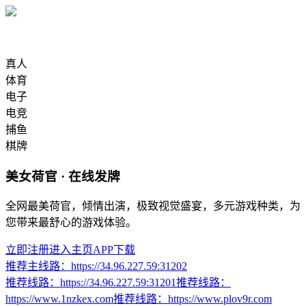
真人
体育
电子
电竞
捕鱼
棋牌
美女荷官 · 在线发牌
全网最美荷官，倾情出演，极致视觉盛宴，多元游戏种类，为
您带来最舒心的游戏体验。
立即注册
进入主页
APP下载
推荐主线路：
https://34.96.227.59:31202
推荐线路：
https://34.96.227.59:31201
推荐线路：
https://www.1nzkex.com
推荐线路：
https://www.plov9r.com