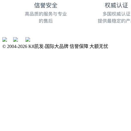
© 2004-
2026
K8凯发-国际大品牌 信誉保障 大额无忧